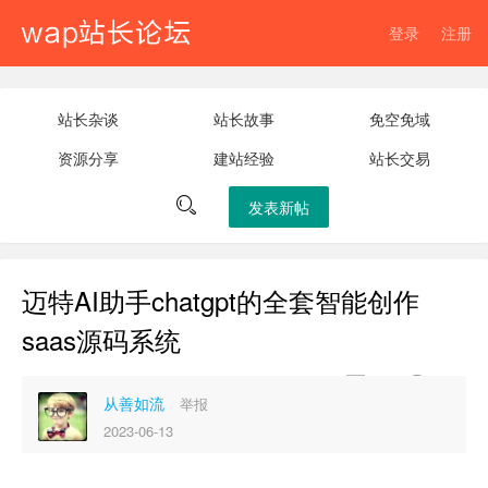
登录
注册
站长杂谈
站长故事
免空免域
资源分享
建站经验
站长交易

发表新帖
迈特AI助手chatgpt的全套智能创作
saas源码系统


0
182
从善如流
举报
2023-06-13