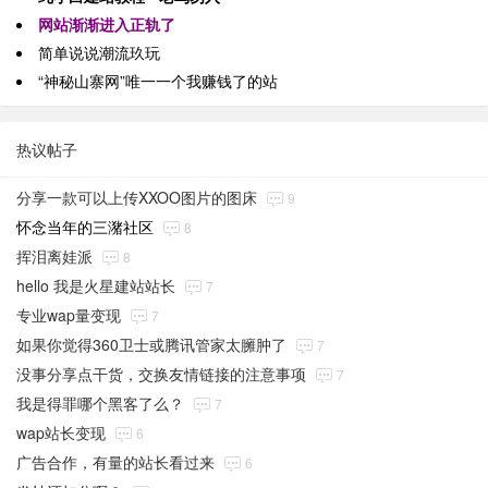
网站渐渐进入正轨了
简单说说潮流玖玩
“神秘山寨网”唯一一个我赚钱了的站
热议帖子
分享一款可以上传XXOO图片的图床
9
怀念当年的三潴社区
8
挥泪离娃派
8
hello 我是火星建站站长
7
专业wap量变现
7
如果你觉得360卫士或腾讯管家太臃肿了
7
没事分享点干货，交换友情链接的注意事项
7
我是得罪哪个黑客了么？
7
wap站长变现
6
广告合作，有量的站长看过来
6