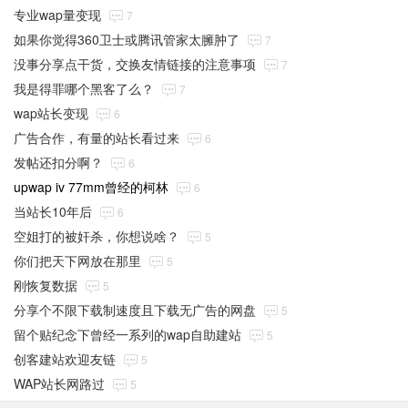
专业wap量变现
7
如果你觉得360卫士或腾讯管家太臃肿了
7
没事分享点干货，交换友情链接的注意事项
7
我是得罪哪个黑客了么？
7
wap站长变现
6
广告合作，有量的站长看过来
6
发帖还扣分啊？
6
upwap iv 77mm曾经的柯林
6
当站长10年后
6
空姐打的被奸杀，你想说啥？
5
你们把天下网放在那里
5
刚恢复数据
5
分享个不限下载制速度且下载无广告的网盘
5
留个贴纪念下曾经一系列的wap自助建站
5
创客建站欢迎友链
5
WAP站长网路过
5