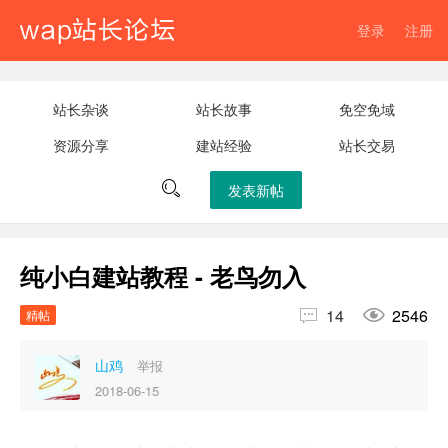
登录
注册
站长杂谈
站长故事
免空免域
资源分享
建站经验
站长交易

发表新帖
纯小白建站教程 - 老鸟勿入


14
2546
精帖
山鸡
举报
2018-06-15