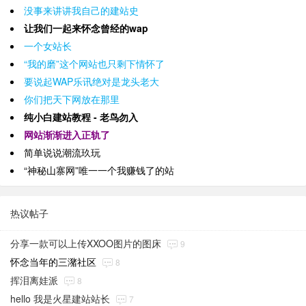
没事来讲讲我自己的建站史
让我们一起来怀念曾经的wap
一个女站长
“我的磨”这个网站也只剩下情怀了
要说起WAP乐讯绝对是龙头老大
你们把天下网放在那里
纯小白建站教程 - 老鸟勿入
网站渐渐进入正轨了
简单说说潮流玖玩
“神秘山寨网”唯一一个我赚钱了的站
热议帖子
分享一款可以上传XXOO图片的图床
9
怀念当年的三潴社区
8
挥泪离娃派
8
hello 我是火星建站站长
7