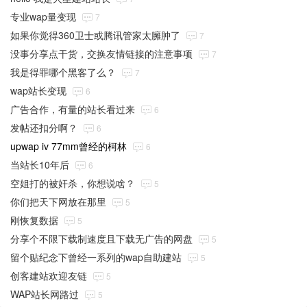
专业wap量变现
7
如果你觉得360卫士或腾讯管家太臃肿了
7
没事分享点干货，交换友情链接的注意事项
7
我是得罪哪个黑客了么？
7
wap站长变现
6
广告合作，有量的站长看过来
6
发帖还扣分啊？
6
upwap iv 77mm曾经的柯林
6
当站长10年后
6
空姐打的被奸杀，你想说啥？
5
你们把天下网放在那里
5
刚恢复数据
5
分享个不限下载制速度且下载无广告的网盘
5
留个贴纪念下曾经一系列的wap自助建站
5
创客建站欢迎友链
5
WAP站长网路过
5