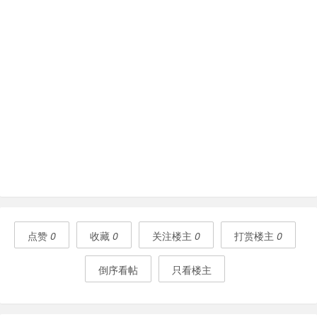
点赞
0
收藏
0
关注楼主
0
打赏楼主
0
倒序看帖
只看楼主