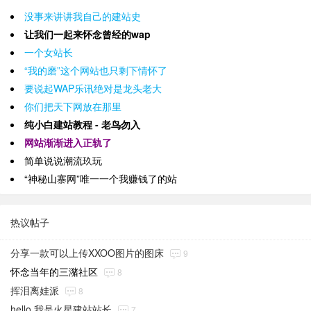
没事来讲讲我自己的建站史
让我们一起来怀念曾经的wap
一个女站长
“我的磨”这个网站也只剩下情怀了
要说起WAP乐讯绝对是龙头老大
你们把天下网放在那里
纯小白建站教程 - 老鸟勿入
网站渐渐进入正轨了
简单说说潮流玖玩
“神秘山寨网”唯一一个我赚钱了的站
热议帖子
分享一款可以上传XXOO图片的图床
9
怀念当年的三潴社区
8
挥泪离娃派
8
hello 我是火星建站站长
7