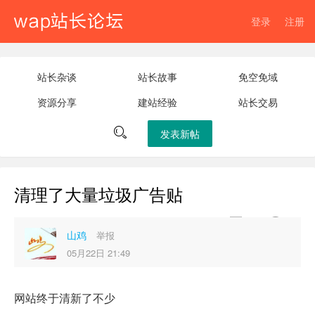
登录
注册
站长杂谈
站长故事
免空免域
资源分享
建站经验
站长交易

发表新帖
清理了大量垃圾广告贴


0
61
山鸡
举报
05月22日 21:49
网站终于清新了不少