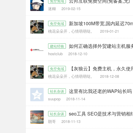
云邦互联免费空间(免备案,无广
免空免域
迷糊
2019-02-15
新加坡100M带宽,国内延迟70m
免空免域
桃花朵朵开，心情萌萌哒。
2019-01-21
如何正确选择外贸建站主机服
建站经验
hostclub
2018-12-10
【灰狼云】免费主机，永久使
免空免域
桃花朵朵开，心情萌萌哒。
2018-12-08
这里有比我还老的WAP站长吗
站长杂谈
suupop
2018-11-14
seo工具 SEO是技术与营销
站长杂谈
朗哥
2018-11-13