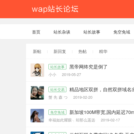
首页
站长杂谈
站长故事
免空免域
新帖
新回复
热帖
精华
黑帝网终究是倒了
站长故事
小小
2019-05-27
精品地区双拼，自然双拼域名出售，
站长交易
蟹 先 森 つ
2019-02-20
新加坡100M带宽,国内延迟70m
免空免域
幸福如此耀眼╮却那么遥远
2019-02-17