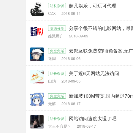
超凡娱乐，可玩可代理
站长杂谈
CZX
2018-09-14
分享个很不错的电影网站，最
资源分享
娃派用户
2018-09-09
云邦互联免费空间(免备案,无广
免空免域
迷糊
2018-09-06
关于近6天网站无法访问
站长杂谈
山鸡
2018-09-05
新加坡100M带宽,国内延迟70m
免空免域
无解
2018-08-17
网站访问速度太慢了吧
站长杂谈
大王不容易丶
2018-08-17