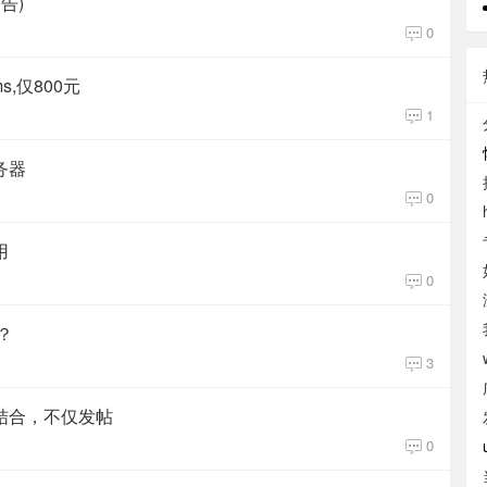
告)
0
s,仅800元
1
务器
0
用
0
？
3
相结合，不仅发帖
0