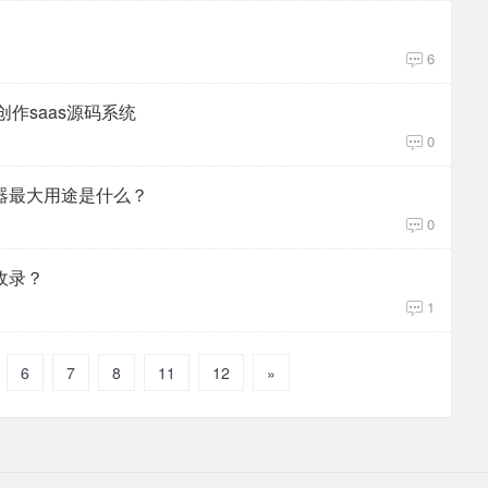
6
能创作saas源码系统
0
器最大用途是什么？
0
收录？
1
6
7
8
11
12
»