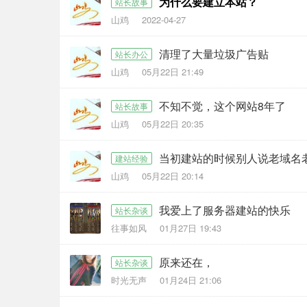
为什么要建立本站？
站长故事
山鸡
2022-04-27
清理了大量垃圾广告贴
站长办公
山鸡
05月22日 21:49
不知不觉，这个网站8年了
站长故事
山鸡
05月22日 20:35
当初建站的时候别人说老域名
建站经验
山鸡
05月22日 20:14
我爱上了服务器建站的快乐
站长杂谈
往事如风
01月27日 19:43
原来还在，
站长杂谈
时光无声
01月24日 21:06