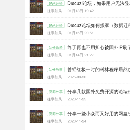
Discuz!论坛，如果用户无法
建站经验
往事如风
01月18日 19:42
Discuz论坛如何搬家（数据迁
建站经验
往事如风
01月16日 20:51
终于再也不用担心被国外IP刷
站长杂谈
往事如风
01月14日 21:27
曾经红极一时的科林程序居然
站长故事
往事如风
2025-09-30
分享几款国外免费开源的论坛
资源分享
往事如风
2023-11-25
分享一些小众而又好用的网盘/
资源分享
往事如风
2023-11-24