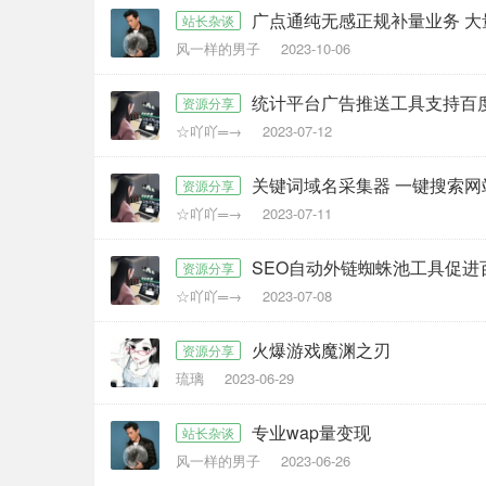
广点通纯无感正规补量业务 大
站长杂谈
风一样的男子
2023-10-06
统计平台广告推送工具支持百度、
资源分享
☆吖吖═→
2023-07-12
关键词域名采集器 一键搜索网
资源分享
☆吖吖═→
2023-07-11
SEO自动外链蜘蛛池工具促进
资源分享
☆吖吖═→
2023-07-08
火爆游戏魔渊之刃
资源分享
琉璃
2023-06-29
专业wap量变现
站长杂谈
风一样的男子
2023-06-26