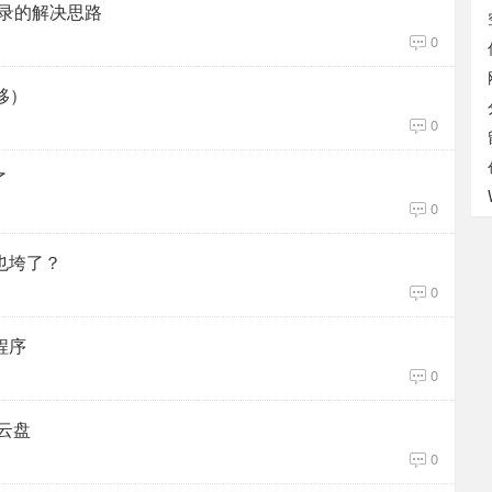
登录的解决思路
0
移）
0
了
0
也垮了？
0
程序
0
云盘
0