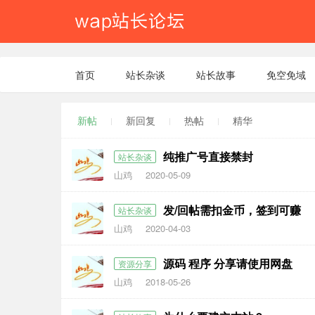
首页
站长杂谈
站长故事
免空免域
新帖
新回复
热帖
精华
纯推广号直接禁封
站长杂谈
山鸡
2020-05-09
发/回帖需扣金币，签到可赚
站长杂谈
山鸡
2020-04-03
源码 程序 分享请使用网盘
资源分享
山鸡
2018-05-26