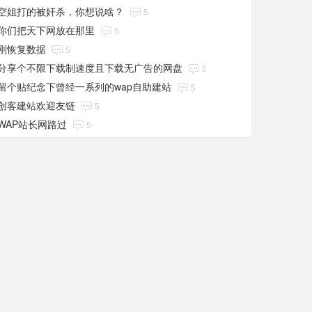
空姐打的被奸杀，你想说啥？
5
你们把天下网放在那里
5
刚恢复数据
5
分享个不限下载制速度且下载无广告的网盘
5
留个贴纪念下曾经一系列的wap自助建站
5
创客建站欢迎友链
5
WAP站长网路过
5