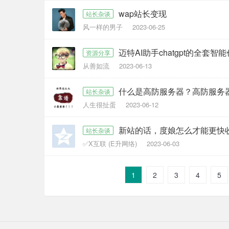
wap站长变现
站长杂谈
风一样的男子
2023-06-25
迈特AI助手chatgpt的全套智
资源分享
从善如流
2023-06-13
什么是高防服务器？高防服务
站长杂谈
人生很扯蛋
2023-06-12
新站的话，度娘怎么才能更快
站长杂谈
✅X互联 (E升网络)
2023-06-03
1
2
3
4
5