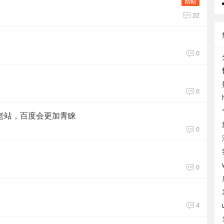
置顶
精帖
22
0
0
老站，百度会更加青睐
0
0
4