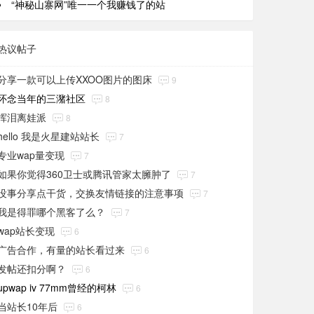
“神秘山寨网”唯一一个我赚钱了的站
热议帖子
分享一款可以上传XXOO图片的图床
9
怀念当年的三潴社区
8
挥泪离娃派
8
hello 我是火星建站站长
7
专业wap量变现
7
如果你觉得360卫士或腾讯管家太臃肿了
7
没事分享点干货，交换友情链接的注意事项
7
我是得罪哪个黑客了么？
7
wap站长变现
6
广告合作，有量的站长看过来
6
发帖还扣分啊？
6
upwap iv 77mm曾经的柯林
6
当站长10年后
6